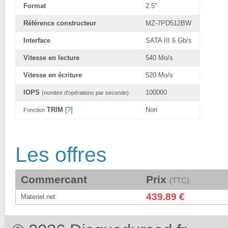
Format
2.5"
Référence constructeur
MZ-7PD512BW
Interface
SATA III 6 Gb/s
Vitesse en lecture
540 Mo/s
Vitesse en écriture
520 Mo/s
IOPS
100000
(nombre d'opérations par seconde)
TRIM
[?]
Non
Fonction
Les offres
Commercant
Prix
(TTC)
439.89 €
Materiel.net