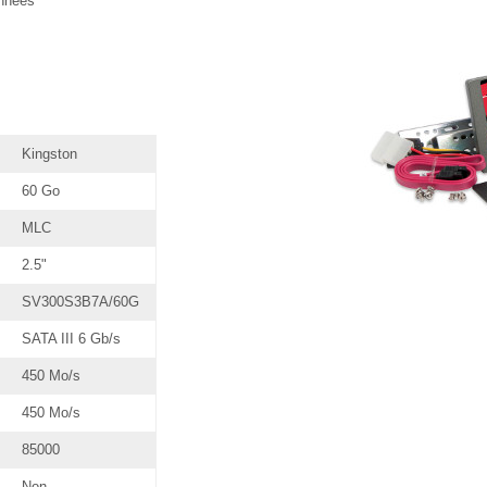
onnées
Kingston
60 Go
MLC
2.5"
SV300S3B7A/60G
SATA III 6 Gb/s
450 Mo/s
450 Mo/s
85000
Non