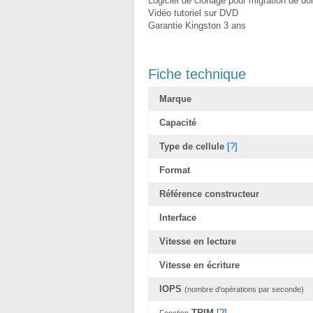
Logiciel de clonage pour migration de d
Vidéo tutoriel sur DVD
Garantie Kingston 3 ans
Fiche technique
Marque
Capacité
Type de cellule
[?]
Format
Référence constructeur
Interface
Vitesse en lecture
Vitesse en écriture
IOPS
(nombre d'opérations par seconde)
TRIM
[?]