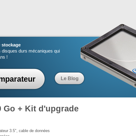
e
stockage
s disques durs mécaniques qui
ns !
mparateur
Le Blog
 Go + Kit d'upgrade
ptateur 3.5", cable de données